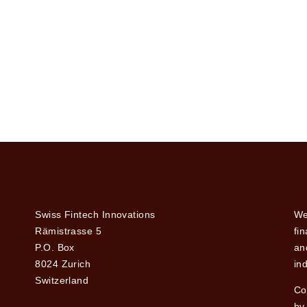
Swiss Fintech Innovations
We
Rämistrasse 5
fi
P.O. Box
and
8024 Zurich
ind
Switzerland
Co
by