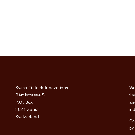
Swiss Fintech Innovations
We
Rämistrasse 5
fi
P.O. Box
and
8024 Zurich
ind
Switzerland
Co
by