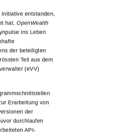
Initiative entstanden,
t hat.
OpenWealth
ynpulse ins Leben
mhafte
s der beteiligten
grössten Teil aus dem
verwalter (eVV)
ogrammschnittstellen
zur Erarbeitung von
versionen der
uvor durchlaufen
rbeiteten API-